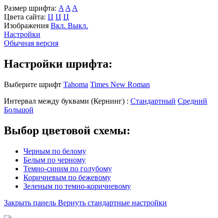
Размер шрифта:
A
A
A
Цвета сайта:
Ц
Ц
Ц
Изображения
Вкл.
Выкл.
Настройки
Обычная версия
Настройки шрифта:
Выберите шрифт
Tahoma
Times New Roman
Интервал между буквами
(Кернинг)
:
Стандартный
Средний
Большой
Выбор цветовой схемы:
Черным по белому
Белым по черному
Темно-синим по голубому
Коричневым по бежевому
Зеленым по темно-коричневому
Закрыть панель
Вернуть стандартные настройки