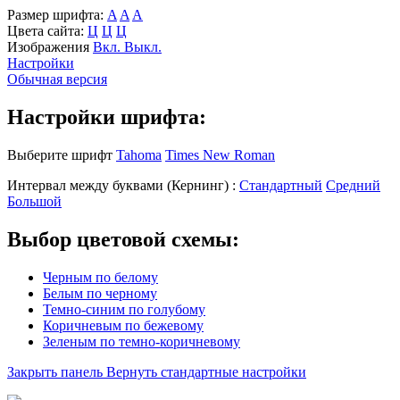
Размер шрифта:
A
A
A
Цвета сайта:
Ц
Ц
Ц
Изображения
Вкл.
Выкл.
Настройки
Обычная версия
Настройки шрифта:
Выберите шрифт
Tahoma
Times New Roman
Интервал между буквами
(Кернинг)
:
Стандартный
Средний
Большой
Выбор цветовой схемы:
Черным по белому
Белым по черному
Темно-синим по голубому
Коричневым по бежевому
Зеленым по темно-коричневому
Закрыть панель
Вернуть стандартные настройки