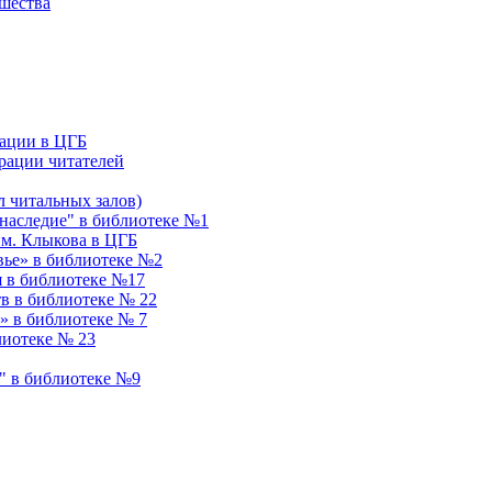
ошества
ации в ЦГБ
рации читателей
 читальных залов)
аследие" в библиотеке №1
им. Клыкова в ЦГБ
вье» в библиотеке №2
я в библиотеке №17
в в библиотеке № 22
» в библиотеке № 7
лиотеке № 23
" в библиотеке №9