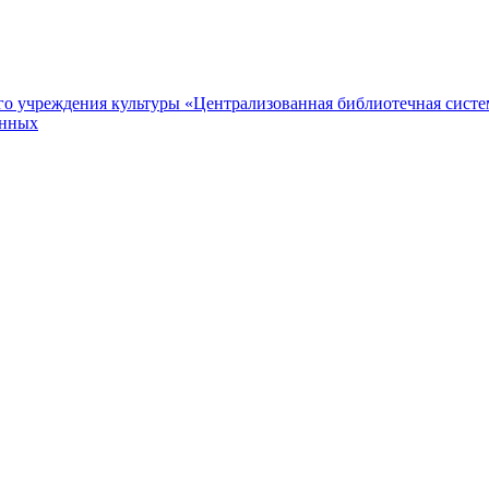
 учреждения культуры «Централизованная библиотечная систем
анных