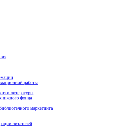
ния
рмации
рмационной работы
ботки литературы
 книжного фонда
библиотечного маркетинга
рации читателей