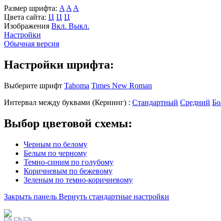
Размер шрифта:
A
A
A
Цвета сайта:
Ц
Ц
Ц
Изображения
Вкл.
Выкл.
Настройки
Обычная версия
Настройки шрифта:
Выберите шрифт
Tahoma
Times New Roman
Интервал между буквами
(Кернинг)
:
Стандартный
Средний
Бо
Выбор цветовой схемы:
Черным по белому
Белым по черному
Темно-синим по голубому
Коричневым по бежевому
Зеленым по темно-коричневому
Закрыть панель
Вернуть стандартные настройки