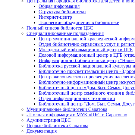
Центральная городская библиотека для детей и юн
Общая информация
Структура библиотеки
Интернет-центр
Творческие объединения в библиотеке
Полный список библиотек ЦБС
Специализированные подразделения
Центр муниципальной краеведческой информ
Отдел библиотечно-сервисных услуг и регист
Молодежный информационный центр в ЦГБ
Деловой информационный центр в ЦГБ (отдел
Информационно-библиотечный центр "Наше н
Библиотека русской национальной культуры 
Библиотечно-просветительский центр «Здоро
Центр экологического просвещения населени
Библиотечно-информационный центр искусст
Библиотечный центр «Дом. Быт. Семья. Досуг
Библиотечный центр семейного чтения в биб
Отдел информационных технологий
Библиотечный центр "Дом. Быт. Семья. Досуг
Муниципальные библиотеки Саратова
- Полная информация о МУК «ЦБС г. Саратова»
Администрация ЦБС
Первые библиотеки Саратова
Документация