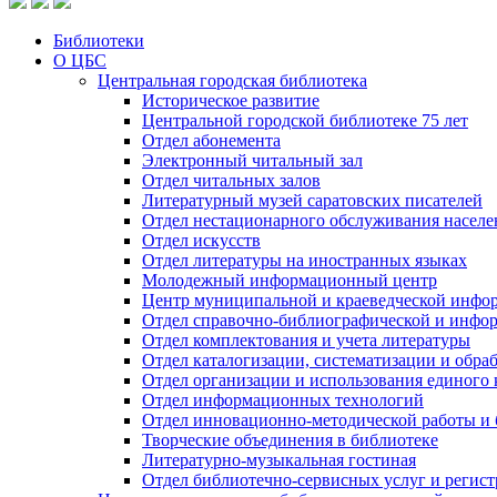
Библиотеки
О ЦБС
Центральная городская библиотека
Историческое развитие
Центральной городской библиотеке 75 лет
Отдел абонемента
Электронный читальный зал
Отдел читальных залов
Литературный музей саратовских писателей
Отдел нестационарного обслуживания населе
Отдел искусств
Отдел литературы на иностранных языках
Молодежный информационный центр
Центр муниципальной и краеведческой инфо
Отдел справочно-библиографической и инфо
Отдел комплектования и учета литературы
Отдел каталогизации, систематизации и обра
Отдел организации и использования единого
Отдел информационных технологий
Отдел инновационно-методической работы и 
Творческие объединения в библиотеке
Литературно-музыкальная гостиная
Отдел библиотечно-сервисных услуг и регист