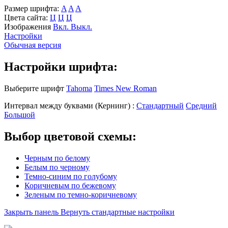
Размер шрифта:
A
A
A
Цвета сайта:
Ц
Ц
Ц
Изображения
Вкл.
Выкл.
Настройки
Обычная версия
Настройки шрифта:
Выберите шрифт
Tahoma
Times New Roman
Интервал между буквами
(Кернинг)
:
Стандартный
Средний
Большой
Выбор цветовой схемы:
Черным по белому
Белым по черному
Темно-синим по голубому
Коричневым по бежевому
Зеленым по темно-коричневому
Закрыть панель
Вернуть стандартные настройки