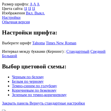
Размер шрифта:
A
A
A
Цвета сайта:
Ц
Ц
Ц
Изображения
Вкл.
Выкл.
Настройки
Обычная версия
Настройки шрифта:
Выберите шрифт
Tahoma
Times New Roman
Интервал между буквами
(Кернинг)
:
Стандартный
Средний
Большой
Выбор цветовой схемы:
Черным по белому
Белым по черному
Темно-синим по голубому
Коричневым по бежевому
Зеленым по темно-коричневому
Закрыть панель
Вернуть стандартные настройки