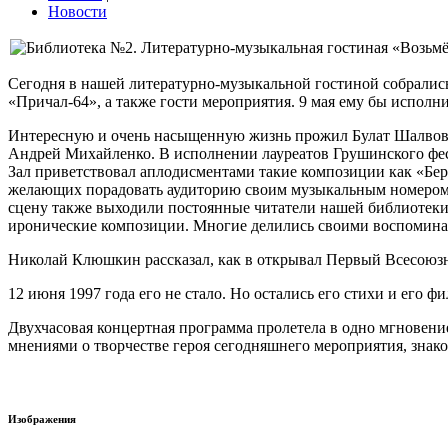
Новости
Сегодня в нашей литературно-музыкальной гостиной собралис
«Причал-64», а также гости мероприятия. 9 мая ему бы исполн
Интересную и очень насыщенную жизнь прожил Булат Шалвович.
Андрей Михайленко. В исполнении лауреатов Грушинского фе
Зал приветствовал аплодисментами такие композиции как «Бер
желающих порадовать аудиторию своим музыкальным номером. 
сцену также выходили постоянные читатели нашей библиотеки 
иронические композиции. Многие делились своими воспоминан
Николай Клюшкин рассказал, как в открывал Первый Всесоюзны
12 июня 1997 года его не стало. Но остались его стихи и его 
Двухчасовая концертная программа пролетела в одно мгновение
мнениями о творчестве героя сегодняшнего мероприятия, з
Изображения