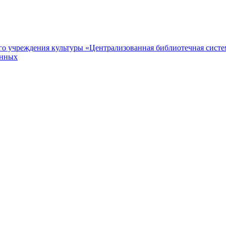
 учреждения культуры «Централизованная библиотечная систем
анных