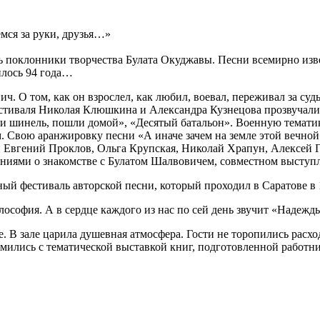
ь поклонники творчества Булата Окуджавы. Песни всемирно из
илось 94 года…
 О том, как он взрослел, как любил, воевал, переживал за суд
стиваля Николая Клюшкина и Александра Кузнецова прозвучали
и шинель, пошли домой», «Десятый батальон». Военную тематику
Свою аранжировку песни «А иначе зачем на земле этой вечной 
Евгений Проклов, Ольга Крупская, Николай Храпун, Алексей Га
иями о знакомстве с Булатом Шалвовичем, совместном выступл
й фестиваль авторской песни, который проходил в Саратове в 
философия. А в сердце каждого из нас по сей день звучит «Надеж
. В зале царила душевная атмосфера. Гости не торопились расх
накомились с тематической выставкой книг, подготовленной 