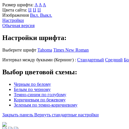
Размер шрифта:
A
A
A
Цвета сайта:
Ц
Ц
Ц
Изображения
Вкл.
Выкл.
Настройки
Обычная версия
Настройки шрифта:
Выберите шрифт
Tahoma
Times New Roman
Интервал между буквами
(Кернинг)
:
Стандартный
Средний
Бо
Выбор цветовой схемы:
Черным по белому
Белым по черному
Темно-синим по голубому
Коричневым по бежевому
Зеленым по темно-коричневому
Закрыть панель
Вернуть стандартные настройки