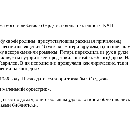
вестного и любимого барда исполняли активисты КАП
ьбу своей родины, присутствующим рассказал причаловец
 песни-посвящения Окуджавы матери, друзьям, однополчанам.
 вскоре сменили романсы. Гитара переходила из рук в руки
живу» на суд зрителей представил ансамбль «БлагоДарю». На
врилов. В их исполнении прозвучали как лирические, так и
ении на концертах.
1986 году. Председателем жюри тогда был Окуджава.
ды маленький оркестрик».
одиться по домам, они с большим удовольствием обменивались
работниками библиотеки.