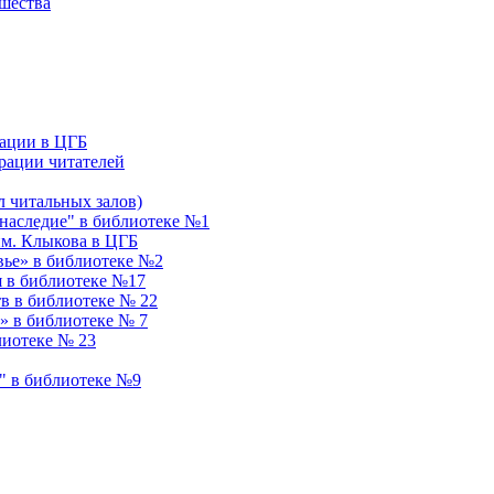
ошества
ации в ЦГБ
рации читателей
 читальных залов)
аследие" в библиотеке №1
им. Клыкова в ЦГБ
вье» в библиотеке №2
я в библиотеке №17
в в библиотеке № 22
» в библиотеке № 7
лиотеке № 23
" в библиотеке №9