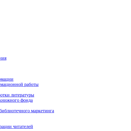
ния
рмации
рмационной работы
ботки литературы
 книжного фонда
библиотечного маркетинга
рации читателей