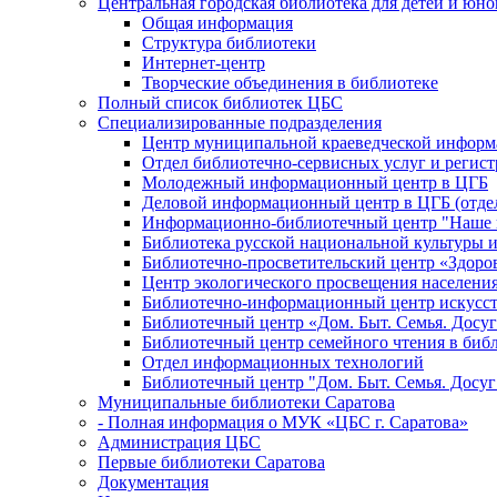
Центральная городская библиотека для детей и юн
Общая информация
Структура библиотеки
Интернет-центр
Творческие объединения в библиотеке
Полный список библиотек ЦБС
Специализированные подразделения
Центр муниципальной краеведческой информ
Отдел библиотечно-сервисных услуг и регист
Молодежный информационный центр в ЦГБ
Деловой информационный центр в ЦГБ (отдел
Информационно-библиотечный центр "Наше н
Библиотека русской национальной культуры 
Библиотечно-просветительский центр «Здоро
Центр экологического просвещения населени
Библиотечно-информационный центр искусст
Библиотечный центр «Дом. Быт. Семья. Досуг
Библиотечный центр семейного чтения в биб
Отдел информационных технологий
Библиотечный центр "Дом. Быт. Семья. Досуг
Муниципальные библиотеки Саратова
- Полная информация о МУК «ЦБС г. Саратова»
Администрация ЦБС
Первые библиотеки Саратова
Документация