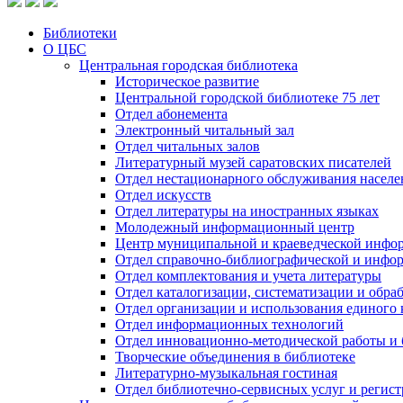
Библиотеки
О ЦБС
Центральная городская библиотека
Историческое развитие
Центральной городской библиотеке 75 лет
Отдел абонемента
Электронный читальный зал
Отдел читальных залов
Литературный музей саратовских писателей
Отдел нестационарного обслуживания населе
Отдел искусств
Отдел литературы на иностранных языках
Молодежный информационный центр
Центр муниципальной и краеведческой инфо
Отдел справочно-библиографической и инфо
Отдел комплектования и учета литературы
Отдел каталогизации, систематизации и обра
Отдел организации и использования единого
Отдел информационных технологий
Отдел инновационно-методической работы и 
Творческие объединения в библиотеке
Литературно-музыкальная гостиная
Отдел библиотечно-сервисных услуг и регист