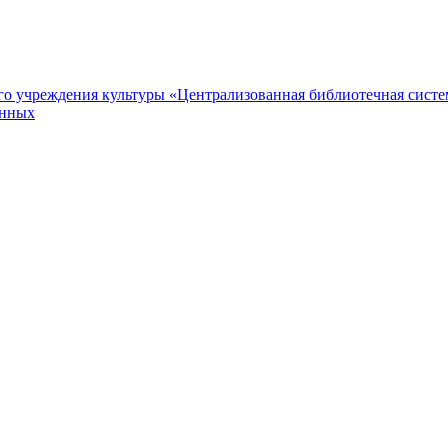
 учреждения культуры «Централизованная библиотечная систем
анных