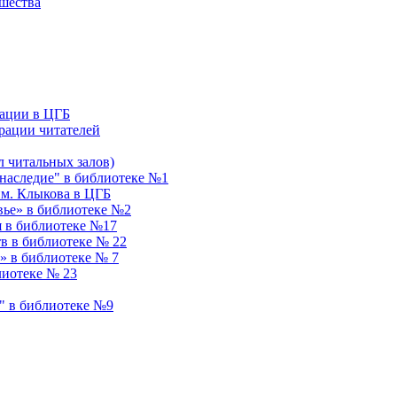
ошества
ации в ЦГБ
рации читателей
 читальных залов)
аследие" в библиотеке №1
им. Клыкова в ЦГБ
вье» в библиотеке №2
я в библиотеке №17
в в библиотеке № 22
» в библиотеке № 7
лиотеке № 23
" в библиотеке №9