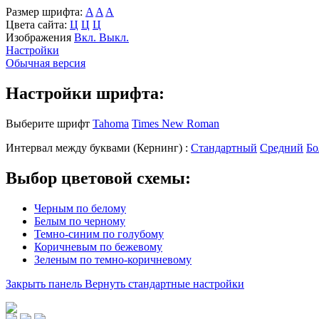
Размер шрифта:
A
A
A
Цвета сайта:
Ц
Ц
Ц
Изображения
Вкл.
Выкл.
Настройки
Обычная версия
Настройки шрифта:
Выберите шрифт
Tahoma
Times New Roman
Интервал между буквами
(Кернинг)
:
Стандартный
Средний
Бо
Выбор цветовой схемы:
Черным по белому
Белым по черному
Темно-синим по голубому
Коричневым по бежевому
Зеленым по темно-коричневому
Закрыть панель
Вернуть стандартные настройки