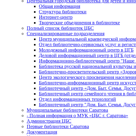
Центральная городская библиотека для детей и юн
Общая информация
Структура библиотеки
Интернет-центр
Творческие объединения в библиотеке
Полный список библиотек ЦБС
Специализированные подразделения
Центр муниципальной краеведческой информ
Отдел библиотечно-сервисных услуг и регист
Молодежный информационный центр в ЦГБ
Деловой информационный центр в ЦГБ (отдел
Информационно-библиотечный центр "Наше н
Библиотека русской национальной культуры 
Библиотечно-просветительский центр «Здоро
Центр экологического просвещения населени
Библиотечно-информационный центр искусст
Библиотечный центр «Дом. Быт. Семья. Досуг
Библиотечный центр семейного чтения в биб
Отдел информационных технологий
Библиотечный центр "Дом. Быт. Семья. Досуг
Муниципальные библиотеки Саратова
- Полная информация о МУК «ЦБС г. Саратова»
Администрация ЦБС
Первые библиотеки Саратова
Документация