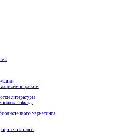
ния
рмации
рмационной работы
ботки литературы
 книжного фонда
библиотечного маркетинга
рации читателей