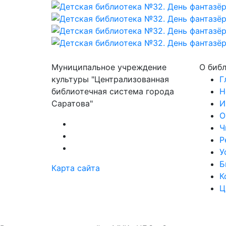
Муниципальное учреждение
О биб
культуры "Централизованная
Г
библиотечная система города
Н
Саратова"
И
О
Ч
Р
У
Б
Карта сайта
К
Ц