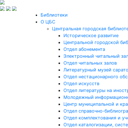
Библиотеки
О ЦБС
Центральная городская библиот
Историческое развитие
Центральной городской биб
Отдел абонемента
Электронный читальный за
Отдел читальных залов
Литературный музей сарато
Отдел нестационарного об
Отдел искусств
Отдел литературы на иност
Молодежный информационн
Центр муниципальной и кр
Отдел справочно-библиогр
Отдел комплектования и уч
Отдел каталогизации, сист