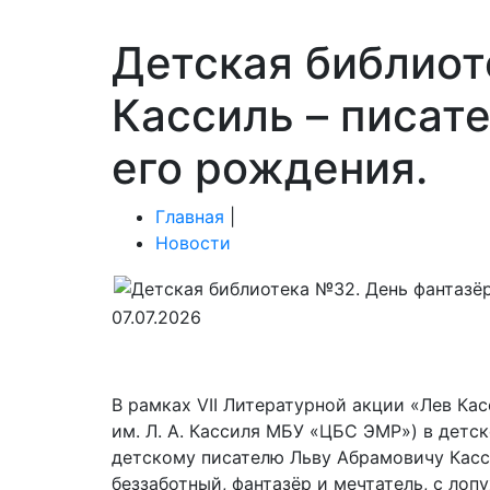
Детская библиот
Кассиль – писат
его рождения.
Главная
|
Новости
07.07.2026
В рамках VII Литературной акции «Лев Ка
им. Л. А. Кассиля МБУ «ЦБС ЭМР») в детс
детскому писателю Льву Абрамовичу Касси
беззаботный, фантазёр и мечтатель, с ло