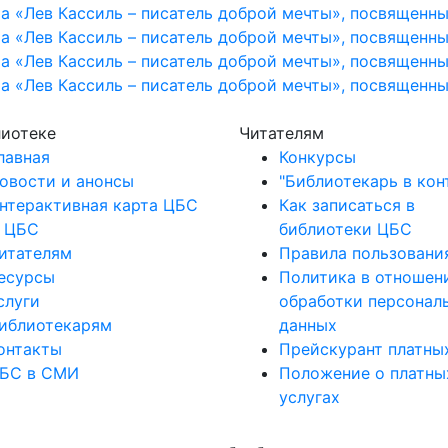
лиотеке
Читателям
лавная
Конкурсы
овости и анонсы
"Библиотекарь в кон
нтерактивная карта ЦБС
Как записаться в
 ЦБС
библиотеки ЦБС
итателям
Правила пользовани
есурсы
Политика в отношен
слуги
обработки персонал
иблиотекарям
данных
онтакты
Прейскурант платных
БС в СМИ
Положение о платны
услугах