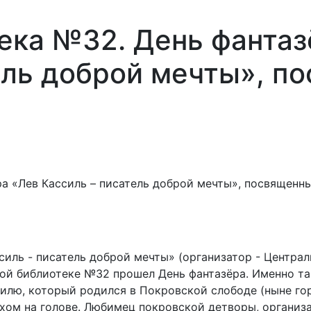
ека №32. День фантаз
ель доброй мечты», п
ссиль - писатель доброй мечты» (организатор - Центра
кой библиотеке №32 прошел День фантазёра. Именно та
лю, который родился в Покровской слободе (ныне горо
пухом на голове. Любимец покровской детворы, органи