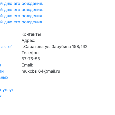
Контакты
Адрес:
такте"
г.Саратова ул. Зарубина 158/162
Телефон:
67-75-56
я
Email:
ии
mukcbs_64@mail.ru
ьных
 услуг
х