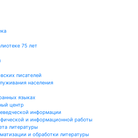
ека
лиотеке 75 лет
л
вских писателей
служивания населения
ранных языках
ый центр
аеведческой информации
афической и информационной работы
ета литературы
ематизации и обработки литературы