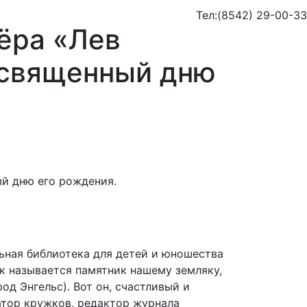
Тел:
(8542) 29-00-33
ёра «Лев
освященный дню
льная библиотека для детей и юношества
к называется памятник нашему земляку,
д Энгельс). Вот он, счастливый и
затор кружков, редактор журнала