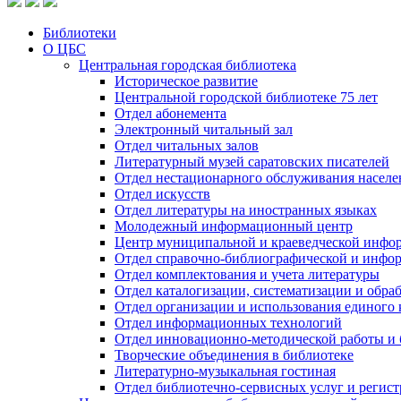
Библиотеки
О ЦБС
Центральная городская библиотека
Историческое развитие
Центральной городской библиотеке 75 лет
Отдел абонемента
Электронный читальный зал
Отдел читальных залов
Литературный музей саратовских писателей
Отдел нестационарного обслуживания населе
Отдел искусств
Отдел литературы на иностранных языках
Молодежный информационный центр
Центр муниципальной и краеведческой инфо
Отдел справочно-библиографической и инфо
Отдел комплектования и учета литературы
Отдел каталогизации, систематизации и обра
Отдел организации и использования единого
Отдел информационных технологий
Отдел инновационно-методической работы и 
Творческие объединения в библиотеке
Литературно-музыкальная гостиная
Отдел библиотечно-сервисных услуг и регист