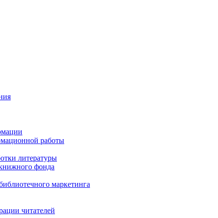
ния
рмации
рмационной работы
ботки литературы
 книжного фонда
библиотечного маркетинга
рации читателей