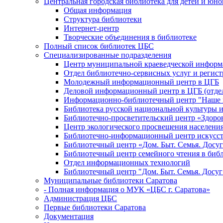
Центральная городская библиотека для детей и юн
Общая информация
Структура библиотеки
Интернет-центр
Творческие объединения в библиотеке
Полный список библиотек ЦБС
Специализированные подразделения
Центр муниципальной краеведческой информ
Отдел библиотечно-сервисных услуг и регист
Молодежный информационный центр в ЦГБ
Деловой информационный центр в ЦГБ (отдел
Информационно-библиотечный центр "Наше н
Библиотека русской национальной культуры 
Библиотечно-просветительский центр «Здоро
Центр экологического просвещения населени
Библиотечно-информационный центр искусст
Библиотечный центр «Дом. Быт. Семья. Досуг
Библиотечный центр семейного чтения в биб
Отдел информационных технологий
Библиотечный центр "Дом. Быт. Семья. Досуг
Муниципальные библиотеки Саратова
- Полная информация о МУК «ЦБС г. Саратова»
Администрация ЦБС
Первые библиотеки Саратова
Документация