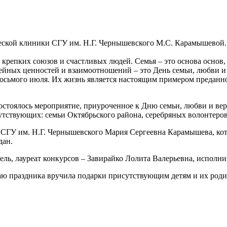
 крепких союзов и счастливых людей. Семья – это основа основ,
мейных ценностей и взаимоотношений – это День семьи, любви и
восьмого июля. Их жизнь является настоящим примером преданно
остоялось мероприятие, приуроченное к Дню семьи, любви и ве
тствующих: семьи Октябрьского района, серебряных волонтеров
 СГУ им. Н.Г. Чернышевского Мария Сергеевна Карамышева, кот
дан.
ель, лауреат конкурсов – Завирайко Лолита Валерьевна, исполн
ю праздника вручила подарки присутствующим детям и их роди