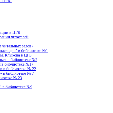
ошества
ации в ЦГБ
рации читателей
 читальных залов)
аследие" в библиотеке №1
им. Клыкова в ЦГБ
вье» в библиотеке №2
я в библиотеке №17
в в библиотеке № 22
» в библиотеке № 7
лиотеке № 23
" в библиотеке №9