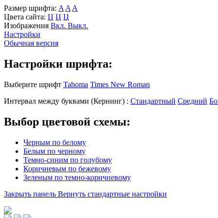
Размер шрифта:
A
A
A
Цвета сайта:
Ц
Ц
Ц
Изображения
Вкл.
Выкл.
Настройки
Обычная версия
Настройки шрифта:
Выберите шрифт
Tahoma
Times New Roman
Интервал между буквами
(Кернинг)
:
Стандартный
Средний
Бо
Выбор цветовой схемы:
Черным по белому
Белым по черному
Темно-синим по голубому
Коричневым по бежевому
Зеленым по темно-коричневому
Закрыть панель
Вернуть стандартные настройки