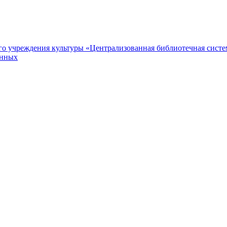
 учреждения культуры «Централизованная библиотечная систем
анных