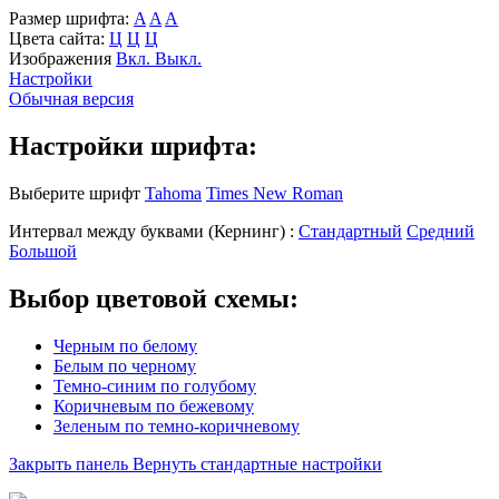
Размер шрифта:
A
A
A
Цвета сайта:
Ц
Ц
Ц
Изображения
Вкл.
Выкл.
Настройки
Обычная версия
Настройки шрифта:
Выберите шрифт
Tahoma
Times New Roman
Интервал между буквами
(Кернинг)
:
Стандартный
Средний
Большой
Выбор цветовой схемы:
Черным по белому
Белым по черному
Темно-синим по голубому
Коричневым по бежевому
Зеленым по темно-коричневому
Закрыть панель
Вернуть стандартные настройки