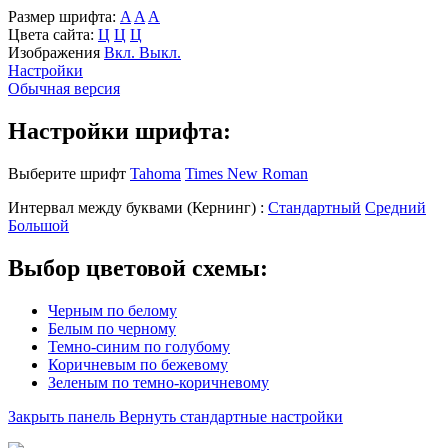
Размер шрифта:
A
A
A
Цвета сайта:
Ц
Ц
Ц
Изображения
Вкл.
Выкл.
Настройки
Обычная версия
Настройки шрифта:
Выберите шрифт
Tahoma
Times New Roman
Интервал между буквами
(Кернинг)
:
Стандартный
Средний
Большой
Выбор цветовой схемы:
Черным по белому
Белым по черному
Темно-синим по голубому
Коричневым по бежевому
Зеленым по темно-коричневому
Закрыть панель
Вернуть стандартные настройки