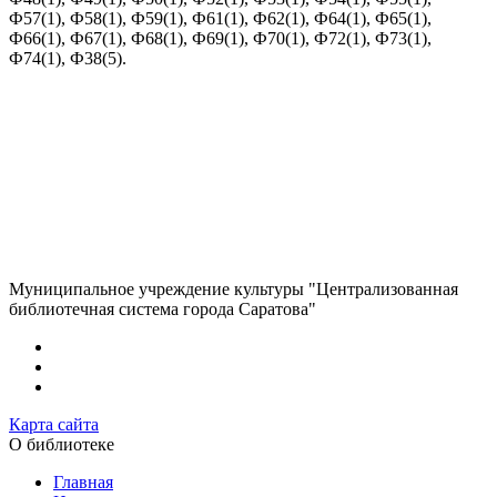
Ф57(1), Ф58(1), Ф59(1), Ф61(1), Ф62(1), Ф64(1), Ф65(1),
Ф66(1), Ф67(1), Ф68(1), Ф69(1), Ф70(1), Ф72(1), Ф73(1),
Ф74(1), Ф38(5).
Муниципальное учреждение культуры "Централизованная
библиотечная система города Саратова"
Карта сайта
О библиотеке
Главная