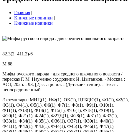
Главная
|
Книжные новинки
|
Книжные новинки
82.3(2=411.2)-6
М 68
Мифы русского народа : для среднего школьного возраста /
пересказ Г. М. Науменко ; художник И. Цыганков. - Москва :
АСТ, 2025. - 93, [2] с. : цв. ил. - (Детское чтение). - Текст :
непосредственный.
Экземпляры: МИЦ(1), НФ(1), ОК(1), ЦГБДЮ(1), Ф1(1), Ф2(1),
Ф3(1), Ф4(1), Ф5(1), Ф6(1), Ф7(1), Ф8(1), Ф9(1), Ф10(1),
Ф11(1), Ф13(1), Ф14(1), Ф15(1), Ф16(1), Ф18(1), Ф19(1),
Ф20(1), Ф21(1), Ф24(1), Ф27Д(1), Ф28(1), Ф31(1), Ф32(1),
Ф33(1), Ф34(1), Ф35(1), Ф36(1), Ф37(1), Ф39(1), Ф40(1),
Ф41(1), Ф42(1), Ф43(1), Ф44(1), Ф45(1), Ф46(1), Ф47(1),
Ф48(1), Ф49(1), Ф50(1), Ф52(1), Ф53(1), Ф54(1), Ф55(1),