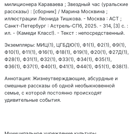
милиционера Караваева ; Звездный час (уральские
рассказы) : [сборник] / Марина Москвина ;
иллюстрации Леонида Тишкова. - Москва : АСТ ;
Санкт-Петербург : Астрель-СПб, 2025. - 314, [3] с. :
ил. - (Камеди Класс!). - Текст : непосредственный.
Экземпляры: МИЦ(1), ЦГБДЮ(1), Ф1(1), Ф2(1), Ф9(1),
Ф10(1), Ф11(1), Ф16(1), Ф18(1), Ф19(1), Ф20(1), Ф27Д(1),
Ф28(1), Ф31(1), Ф32(1), Ф33(1), Ф34(1), Ф35(1),
Ф36(1), Ф37(1), Ф40(1), Ф41(1), Ф44(1), Ф51(1), Ф38(1).
Аннотация: Жизнеутверждающие, абсурдные и
смешные рассказы об одной необыкновенной
семье, с которой постоянно происходят
удивительные события.
Муниципальное учреждение культуры