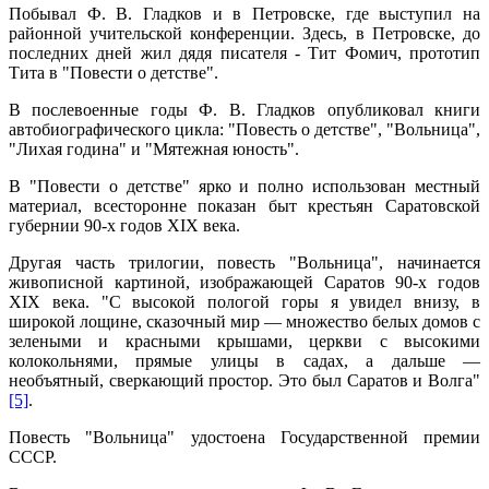
Побывал Ф. В. Гладков и в Петровске, где выступил на
районной учительской конференции. Здесь, в Петров­ске, до
последних дней жил дядя писателя - Тит Фомич, прототип
Тита в "Повести о детстве".
В послевоенные годы Ф. В. Гладков опубликовал кни­ги
автобиографического цикла: "Повесть о детстве", "Вольница",
"Лихая година" и "Мятежная юность".
В "Повести о детстве" ярко и полно использован местный
материал, всесторонне показан быт крестьян Са­ратовской
губернии 90-х годов XIX века.
Другая часть трилогии, повесть "Вольница", начи­нается
живописной картиной, изображающей Саратов 90-х годов
XIX века. "С высокой пологой горы я увидел внизу, в
широкой лощине, сказочный мир — множество белых домов с
зелеными и красными крышами, церкви с высо­кими
колокольнями, прямые улицы в садах, а дальше —
необъятный, сверкающий простор. Это был Саратов и Волга"
[5]
.
Повесть "Вольница" удостоена Государственной премии
СССР.