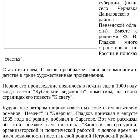
губернии (ныне
село Чернавка
Даниловского
района
Пензенской обла­
сти). Вместе с
родными Ф. В.
Гладков много
странство­вал по
России в поисках
"счастья".
Став писателем, Гладков преображает свои воспоми­нания о
детстве в яркие художественные произведения.
Первое его произведение появилось в печати еще в 1900 году,
когда газета "Кубанские ведомости" помести­ла, на своих
страницах его повесть "К свету".
Будучи уже автором широко известных советским чи­тателям
романов "Цемент" и "Энергия", Гладков приез­жал в августе
1935 года на родину, побывал в Саратове. Вот что рассказал
об этой поездке сам писатель: "Занятый литературной,
организаторской и политической рабо­той, я долгое время не
имел возможности посетить свой родной Петровский район.