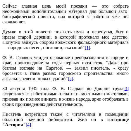
Сейчас главная цель моей поездки — это собрать
необходимый дополнительный материал для большой авто­
биографической повести, над которой я работаю уже не­
сколько лет.
Думаю в этой повести показать пути и перепутья, быт и
нравы старой деревни, в которой протекало мое дет­ство.
Попутно займусь сбором волжского фольклорного материала
— народных песен, пословиц, сказаний"
[1]
.
Ф. В. Гладков увидел огромные преобразования в го­роде и
крае, происшедшие за годы первых пятилеток. "Даже при
беглом взгляде на Саратов, — заявил писа­тель, - сразу
бросается в глаза размах городского строи­тельства: много
асфальта, зелени, новых зданий"
[2]
.
30 августа 1935 года Ф. В. Гладков во Дворце труда
[3]
встретился с работниками печати и местными писателями,
призвав их полнее вникать в жизнь народа, ярче отображать в
сво­их произведениях действительность.
Писатель встретился также с читателями в помеще­нии
областной научной библиотеки. Жил он в
гостинице
"Астория"
[4]
.