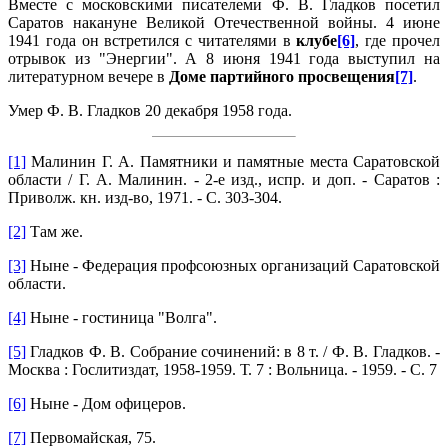
Вместе с московскими писателеми Ф. В. Глад­ков посетил
Саратов накануне Великой Отечественной войны. 4 июне
1941 года он встретился с читателями в
клубе
[6]
, где прочел
отрывок из "Энергии". А 8 июня 1941 года выступил на
литературном ве­чере в
Доме партийного просвещения
[7]
.
Умер Ф. В. Гладков 20 декабря 1958 года.
[1]
Малинин Г. А. Памятники и памятные места Саратовской
области / Г. А. Малинин. - 2-е изд., испр. и доп. - Саратов :
Приволж. кн. изд-во, 1971. - С. 303-304.
[2]
Там же.
[3]
Ныне - Федерация профсоюзных организаций Саратовской
области.
[4]
Ныне - гостиница "Волга".
[5]
Гладков Ф. В. Собрание сочинений: в 8 т. / Ф. В. Гладков. -
Москва : Гослитиздат, 1958-1959. Т. 7 : Вольница. - 1959. - С. 7
[6]
Ныне - Дом офицеров.
[7]
Первомайская, 75.