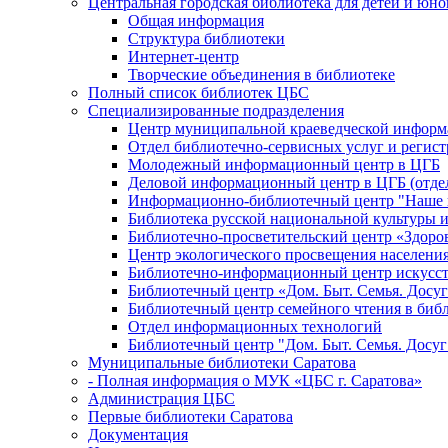
Центральная городская библиотека для детей и юн
Общая информация
Структура библиотеки
Интернет-центр
Творческие объединения в библиотеке
Полный список библиотек ЦБС
Специализированные подразделения
Центр муниципальной краеведческой информ
Отдел библиотечно-сервисных услуг и регист
Молодежный информационный центр в ЦГБ
Деловой информационный центр в ЦГБ (отдел
Информационно-библиотечный центр "Наше н
Библиотека русской национальной культуры 
Библиотечно-просветительский центр «Здоро
Центр экологического просвещения населени
Библиотечно-информационный центр искусст
Библиотечный центр «Дом. Быт. Семья. Досуг
Библиотечный центр семейного чтения в биб
Отдел информационных технологий
Библиотечный центр "Дом. Быт. Семья. Досуг
Муниципальные библиотеки Саратова
- Полная информация о МУК «ЦБС г. Саратова»
Администрация ЦБС
Первые библиотеки Саратова
Документация