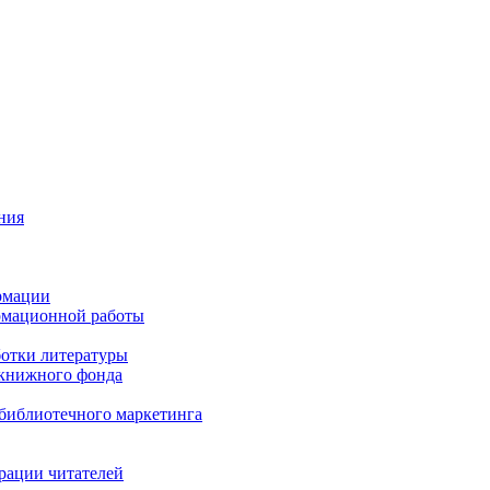
ния
рмации
рмационной работы
ботки литературы
 книжного фонда
библиотечного маркетинга
рации читателей