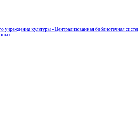
 учреждения культуры «Централизованная библиотечная систем
анных