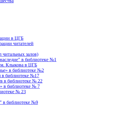
ошества
ации в ЦГБ
рации читателей
 читальных залов)
аследие" в библиотеке №1
им. Клыкова в ЦГБ
вье» в библиотеке №2
я в библиотеке №17
в в библиотеке № 22
» в библиотеке № 7
лиотеке № 23
" в библиотеке №9