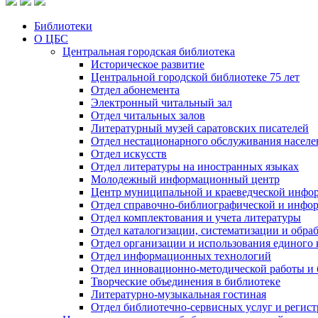
Библиотеки
О ЦБС
Центральная городская библиотека
Историческое развитие
Центральной городской библиотеке 75 лет
Отдел абонемента
Электронный читальный зал
Отдел читальных залов
Литературный музей саратовских писателей
Отдел нестационарного обслуживания населе
Отдел искусств
Отдел литературы на иностранных языках
Молодежный информационный центр
Центр муниципальной и краеведческой инфо
Отдел справочно-библиографической и инфо
Отдел комплектования и учета литературы
Отдел каталогизации, систематизации и обра
Отдел организации и использования единого
Отдел информационных технологий
Отдел инновационно-методической работы и 
Творческие объединения в библиотеке
Литературно-музыкальная гостиная
Отдел библиотечно-сервисных услуг и регист