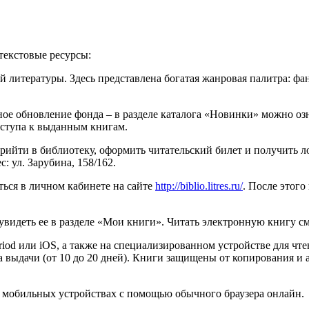
текстовые ресурсы:
 литературы. Здесь представлена богатая жанровая палитра: фа
ное обновление фонда – в разделе каталога «Новинки» можно о
оступа к выданным книгам.
йти в библиотеку, оформить читательский билет и получить лог
 ул. Зарубина, 158/162.
ться в личном кабинете на сайте
http://biblio.litres.ru/
. После этого
 увидеть ее в разделе «Мои книги». Читать электронную книгу 
od или iOS, а также на специализированном устройстве для чт
а выдачи (от 10 до 20 дней). Книги защищены от копирования и 
а мобильных устройствах с помощью обычного браузера онлайн.