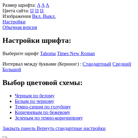
Размер шрифта:
A
A
A
Цвета сайта:
Ц
Ц
Ц
Изображения
Вкл.
Выкл.
Настройки
Обычная версия
Настройки шрифта:
Выберите шрифт
Tahoma
Times New Roman
Интервал между буквами
(Кернинг)
:
Стандартный
Средний
Большой
Выбор цветовой схемы:
Черным по белому
Белым по черному
Темно-синим по голубому
Коричневым по бежевому
Зеленым по темно-коричневому
Закрыть панель
Вернуть стандартные настройки