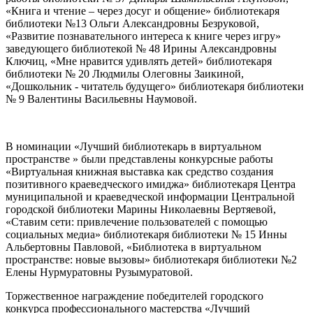
«Книга и чтение – через досуг и общение» библиотекаря
библиотеки №13 Ольги Александровны Безруковой,
«Развитие познавательного интереса к книге через игру»
заведующего библиотекой № 48 Ирины Александровны
Ключиц, «Мне нравится удивлять детей» библиотекаря
библиотеки № 20 Людмилы Олеговны Заикиной,
«Дошкольник - читатель будущего» библиотекаря библиотеки
№ 9 Валентины Васильевны Наумовой.
В номинации «Лучший библиотекарь в виртуальном
пространстве » были представлены конкурсные работы
«Виртуальная книжная выставка как средство создания
позитивного краеведческого имиджа» библиотекаря Центра
муниципальной и краеведческой информации Центральной
городской библиотеки Марины Николаевны Вертяевой,
«Ставим сети: привлечение пользователей с помощью
социальных медиа» библиотекаря библиотеки № 15 Инны
Альбертовны Павловой, «Библиотека в виртуальном
пространстве: новые вызовы» библиотекаря библиотеки №2
Елены Нурмуратовны Рузымуратовой.
Торжественное награждение победителей городского
конкурса профессионального мастерства «Лучший