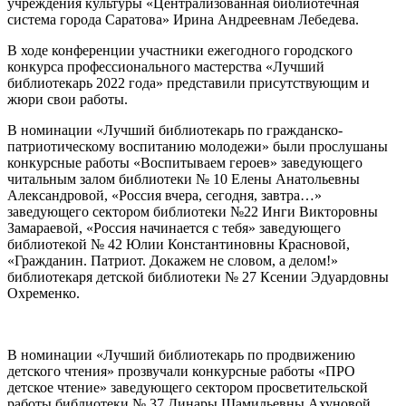
учреждения культуры «Централизованная библиотечная
система города Саратова» Ирина Андреевнам Лебедева.
В ходе конференции участники ежегодного городского
конкурса профессионального мастерства «Лучший
библиотекарь 2022 года» представили присутствующим и
жюри свои работы.
В номинации «Лучший библиотекарь по гражданско-
патриотическому воспитанию молодежи» были прослушаны
конкурсные работы «Воспитываем героев» заведующего
читальным залом библиотеки № 10 Елены Анатольевны
Александровой, «Россия вчера, сегодня, завтра…»
заведующего сектором библиотеки №22 Инги Викторовны
Замараевой, «Россия начинается с тебя» заведующего
библиотекой № 42 Юлии Константиновны Красновой,
«Гражданин. Патриот. Докажем не словом, а делом!»
библиотекаря детской библиотеки № 27 Ксении Эдуардовны
Охременко.
В номинации «Лучший библиотекарь по продвижению
детского чтения» прозвучали конкурсные работы «ПРО
детское чтение» заведующего сектором просветительской
работы библиотеки № 37 Динары Шамильевны Ахуновой,